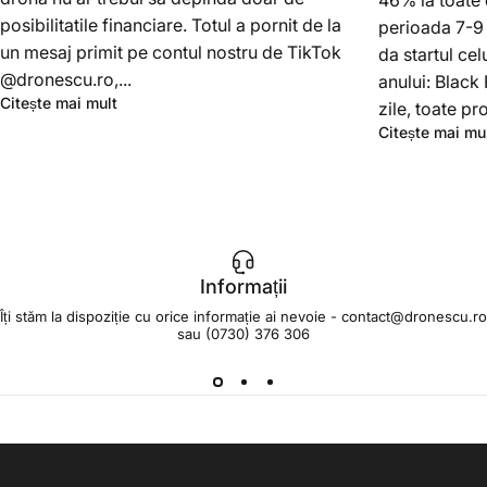
46% la toate 
posibilitatile financiare. Totul a pornit de la
perioada 7-9
un mesaj primit pe contul nostru de TikTok
da startul cel
@dronescu.ro,...
anului: Black
Citește mai mult
zile, toate pr
Citește mai mu
Informații
Îți stăm la dispoziție cu orice informație ai nevoie -
contact@dronescu.ro
sau
(0730) 376 306