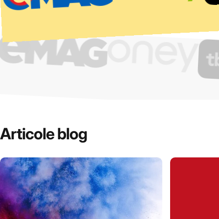
O dronă foarte buna!
Ușor de controlat!
O recomand cu încredere!!
— Habuc Ancuta
Articole
blog